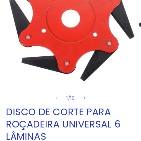
Abrir
Ab
mídia
m
de
1
/
10
1
2
na
n
janela
ja
DISCO DE CORTE PARA
modal
m
ROÇADEIRA UNIVERSAL 6
LÂMINAS