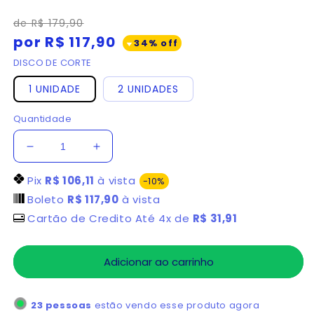
Preço
Preço
de R$ 179,90
normal
promocional
por R$ 117,90
34% off
DISCO DE CORTE
1 UNIDADE
2 UNIDADES
Quantidade
Diminuir
Aumentar
a
a
Pix
R$ 106,11
à vista
quantidade
quantidade
-10%
de
de
Boleto
R$ 117,90
à vista
DISCO
DISCO
Cartão de Credito Até 4x de
R$ 31,91
DE
DE
CORTE
CORTE
PARA
PARA
Adicionar ao carrinho
ROÇADEIRA
ROÇADEIRA
UNIVERSAL
UNIVERSAL
6
6
23
pessoas
estão vendo esse produto agora